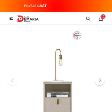
MI CUENTA
0

Imagen y Sonido
Tecnología
Climatización
Hogar
Televisores y accesorios
Audio
Accesorios