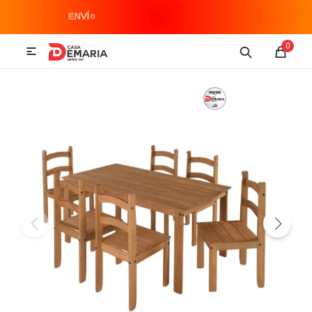
MI CUENTA
0

Imagen y Sonido
Tecnología
Climatización
Hogar
Televisores y accesorios
Audio
Accesorios