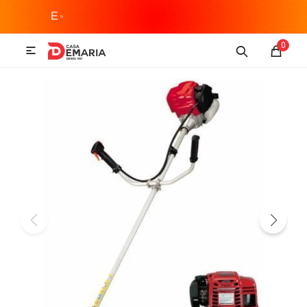
MI CUENTA
0

Imagen y Sonido
Tecnología
Climatización
Hogar
Televisores y accesorios
Audio
Accesorios