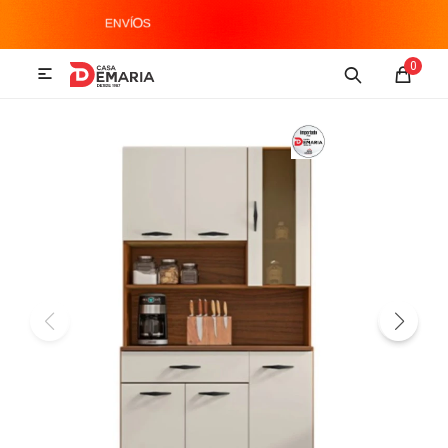
MI CUENTA
0

Imagen y Sonido
Tecnología
Climatización
Hogar
Televisores y accesorios
Audio
Accesorios