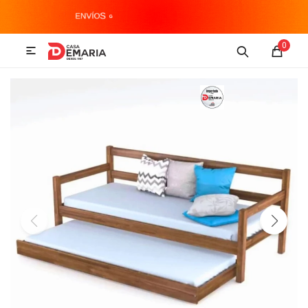
MI CUENTA
0

Imagen y Sonido
Tecnología
Climatización
Hogar
Televisores y accesorios
Audio
Accesorios