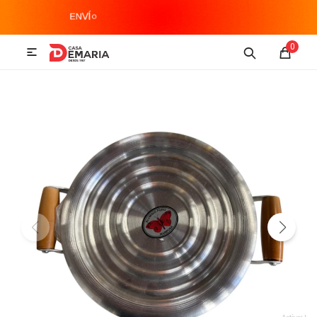
MI CUENTA
0

Imagen y Sonido
Tecnología
Climatización
Hogar
Televisores y accesorios
Audio
Accesorios