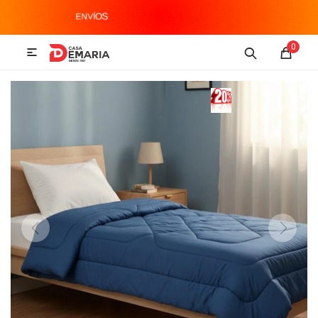
MI CUENTA
0

Imagen y Sonido
Tecnología
Climatización
Hogar
Televisores y accesorios
Audio
Accesorios