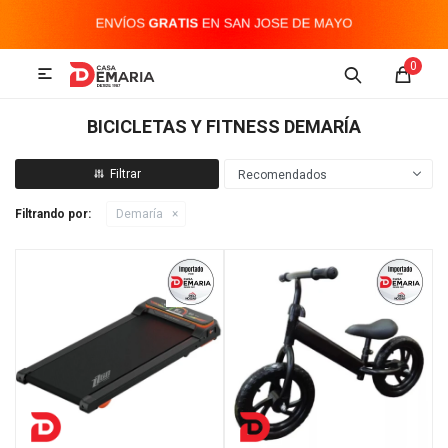
MI CUENTA
0

Imagen y Sonido
Tecnología
Climatización
Hogar
BICICLETAS Y FITNESS DEMARÍA
Televisores y accesorios
Recomendados
Filtrando por:
Demaría
Audio
Accesorios