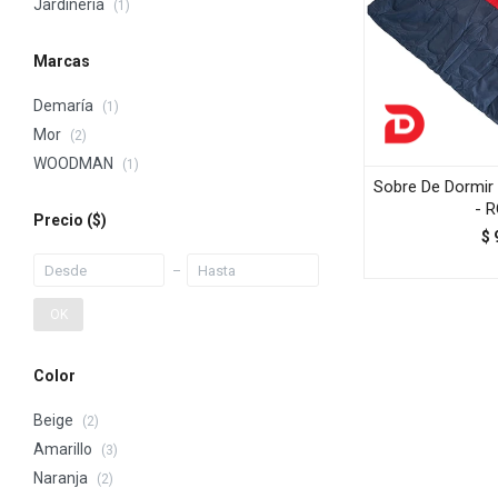
Jardinería
(1)
Marcas
Demaría
(1)
Mor
(2)
WOODMAN
(1)
Sobre De Dormir
- 
Precio
($)
$
OK
Color
Beige
(2)
Amarillo
(3)
Naranja
(2)