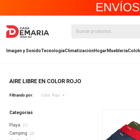
Imagen y Sonido
Tecnología
Climatización
Hogar
Mueblería
Colch
AIRE LIBRE EN COLOR ROJO
Filtrando por:
Color:
Rojo
Categorías
Playa
(1)
Camping
(2)