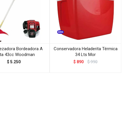
ezadora Bordeadora A
Conservadora Heladerita Térmica
ta 43cc Woodman
34 Lts Mor
$
5.250
$
890
$
990