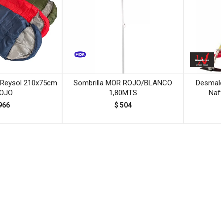
 Reysol 210x75cm
Sombrilla MOR ROJO/BLANCO
Desmal
ROJO
1,80MTS
Naf
966
$
504