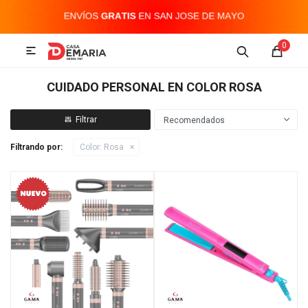
MI CUENTA
0

Imagen y Sonido
Tecnología
Climatización
Hogar
CUIDADO PERSONAL EN COLOR ROSA
Televisores y accesorios
Recomendados
Filtrando por:
Color:
Rosa
Audio
Accesorios