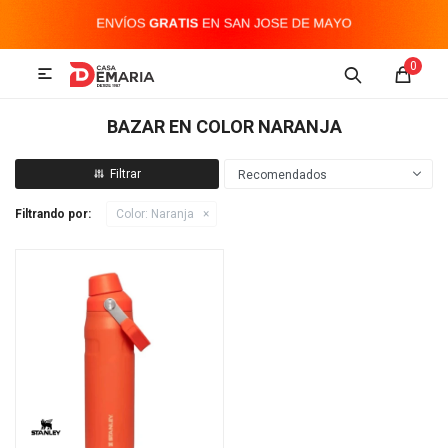
MI CUENTA
0

Imagen y Sonido
Tecnología
Climatización
Hogar
BAZAR EN COLOR NARANJA
Televisores y accesorios
Recomendados
Filtrando por:
Color:
Naranja
Audio
Accesorios