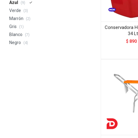
Azul
(9)
Verde
(3)
Marrón
(2)
Gris
Conservadora He
(1)
34 L
Blanco
(7)
$
890
Negro
(4)