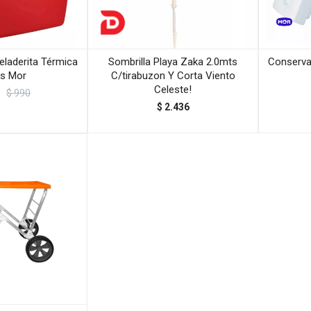
laderita Térmica
Sombrilla Playa Zaka 2.0mts
Conserva
ts Mor
C/tirabuzon Y Corta Viento
Celeste!
$
990
$
2.436