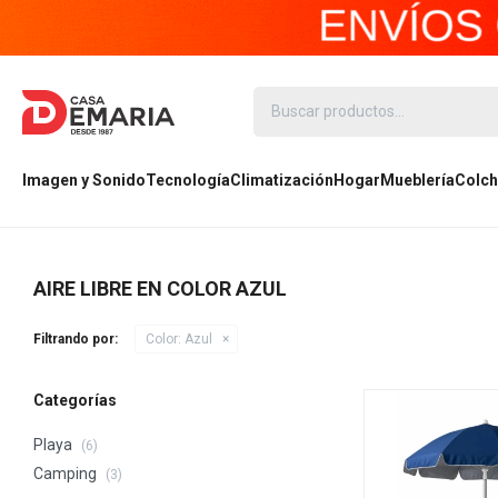
Imagen y Sonido
Tecnología
Climatización
Hogar
Mueblería
Colch
AIRE LIBRE EN COLOR AZUL
Filtrando por:
Color:
Azul
Categorías
Playa
(6)
Camping
(3)